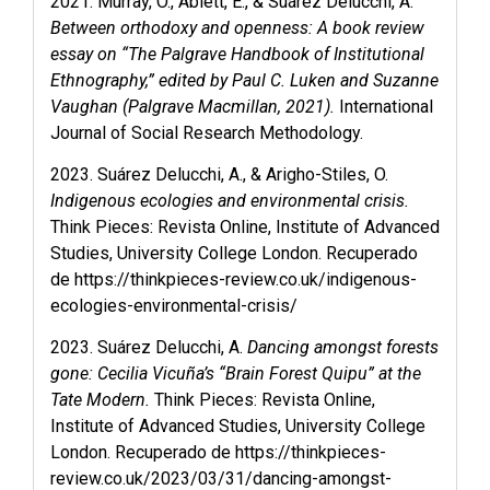
2021. Murray, Ó., Ablett, E., & Suárez Delucchi, A.
Between orthodoxy and openness: A book review
essay on “The Palgrave Handbook of Institutional
Ethnography,” edited by Paul C. Luken and Suzanne
Vaughan (Palgrave Macmillan, 2021).
International
Journal of Social Research Methodology.
2023. Suárez Delucchi, A., & Arigho-Stiles, O.
Indigenous ecologies and environmental crisis.
Think Pieces: Revista Online, Institute of Advanced
Studies, University College London. Recuperado
de
https://thinkpieces-review.co.uk/indigenous-
ecologies-environmental-crisis/
2023. Suárez Delucchi, A.
Dancing amongst forests
gone: Cecilia Vicuña’s “Brain Forest Quipu” at the
Tate Modern.
Think Pieces: Revista Online,
Institute of Advanced Studies, University College
London. Recuperado de
https://thinkpieces-
review.co.uk/2023/03/31/dancing-amongst-