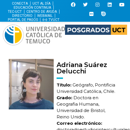
CONECTA
UCT AL DÍA
EDUCACIÓN CONTINUA
TEC-UCT
CENTRO DE AYUDA
DIRECTORIO
WEBMAIL
PORTAL DE PAGOS
TVUCT
Adriana Suárez
Delucchi
Título:
Geógrafo, Pontificia
Universidad Católica, Chile.
Grado:
Doctora en
Geografia Humana,
Universidad de Bristol,
Reino Unido.
Correo electrónico:
doctoradoestudiosinterculturale