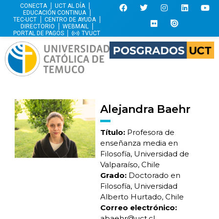
CONECTA
UCT AL DÍA
EDUCACIÓN CONTINUA
TEC-UCT
CENTRO DE AYUDA
DIRECTORIO
WEBMAIL
PORTAL DE PAGOS
TVUCT
Alejandra Baehr
Título:
Profesora de
enseñanza media en
Filosofía, Universidad de
Valparaíso, Chile
Grado:
Doctorado en
Filosofía, Universidad
Alberto Hurtado, Chile
Correo electrónico:
abaehr@uct.cl