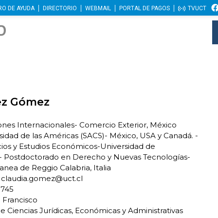
RO DE AYUDA
DIRECTORIO
WEBMAIL
PORTAL DE PAGOS
TVUCT
ez Gómez
ones Internacionales- Comercio Exterior, México
dad de las Américas (SACS)- México, USA y Canadá. -
os y Estudios Económicos-Universidad de
. - Postdoctorado en Derecho y Nuevas Tecnologías-
anea de Reggio Calabria, Italia
claudia.gomez@uct.cl
1745
Francisco
e Ciencias Jurídicas, Económicas y Administrativas