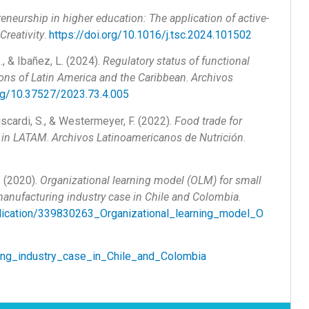
eneurship in higher education: The application of active-
Creativity
.
https://doi.org/10.1016/j.tsc.2024.101502
I., & Ibañez, L. (2024).
Regulatory status of functional
ions of Latin America and the Caribbean
.
Archivos
org/10.37527/2023.73.4.005
Viscardi, S., & Westermeyer, F. (2022).
Food trade for
s in LATAM
.
Archivos Latinoamericanos de Nutrición
.
. (2020).
Organizational learning model (OLM) for small
anufacturing industry case in Chile and Colombia
.
blication/339830263_Organizational_learning_model_O
ng_industry_case_in_Chile_and_Colombia