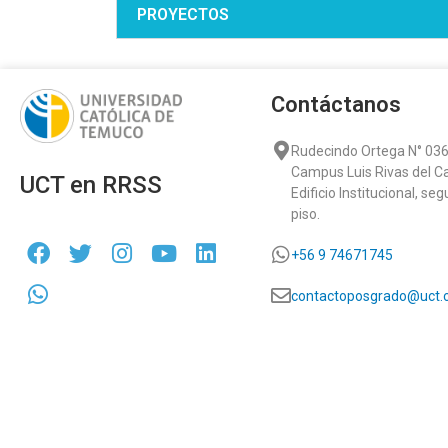
PROYECTOS
Contáctanos
Rudecindo Ortega N° 036
Campus Luis Rivas del C
UCT en RRSS
Edificio Institucional, se
piso.
+56 9 74671745
contactoposgrado@uct.c