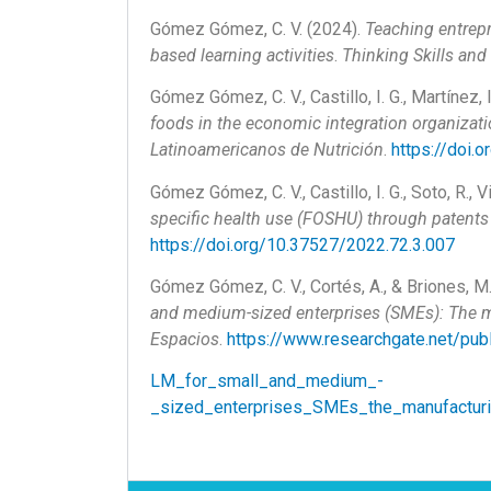
Gómez Gómez, C. V. (2024).
Teaching entrepr
based learning activities
.
Thinking Skills and 
Gómez Gómez, C. V., Castillo, I. G., Martínez, 
foods in the economic integration organizat
Latinoamericanos de Nutrición
.
https://doi.
Gómez Gómez, C. V., Castillo, I. G., Soto, R., 
specific health use (FOSHU) through patent
https://doi.org/10.37527/2022.72.3.007
Gómez Gómez, C. V., Cortés, A., & Briones, M
and medium-sized enterprises (SMEs): The m
Espacios
.
https://www.researchgate.net/pu
LM_for_small_and_medium_-
_sized_enterprises_SMEs_the_manufacturi