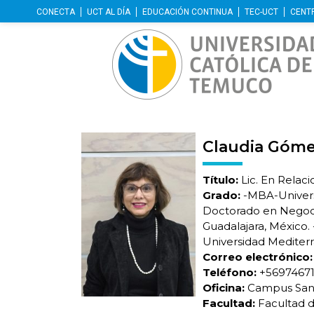
CONECTA
UCT AL DÍA
EDUCACIÓN CONTINUA
TEC-UCT
CENT
Claudia Góm
Título:
Lic. En Relaci
Grado:
-MBA-Universi
Doctorado en Negoci
Guadalajara, México
Universidad Mediterr
Correo electrónico:
Teléfono:
+5697467
Oficina:
Campus San 
Facultad:
Facultad d