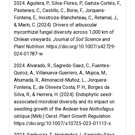
2024. Aguilera, P., Silva-Flores, P., Gaínza-Cortés, F.,
Pastenes, C., Castillo, C., Borie, F., Jorquera-
Fontena, E., Inostroza-Blancheteau, C., Retamal, J.,
& Marín, C. (2024). Drivers of arbuscular
mycorrhizal fungal diversity across 1,000 km of
Chilean vineyards.
Journal of Soil Science and
Plant Nutrition
.
https://doi.org/10.1007/s42729-
024-01787-w
2024. Alvarado, R., Sagredo-Saez, C., Fuentes-
Quiroz, A., Villanueva-Guerrero, A., Mujica, M.,
Ahumada, R., Almonacid-Muñoz, L., Jorquera-
Fontena, E., de Oliveira Costa, P. H., Borges da
Silva, R., & Herrera, H. (2024). Endophytic seed-
associated microbial diversity and its impact on
seedling growth of the Andean tree
Nothofagus
obliqua
(Mirb.) Oerst.
Plant Growth Regulation
.
https://doi.org/10.1007/s10725-023-01113-x
2024. Sanhueza, T., Hernández, I., Sagredo-Sáez,