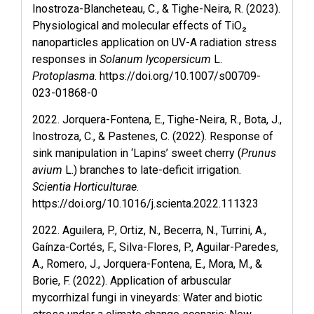
Inostroza-Blancheteau, C., & Tighe-Neira, R. (2023).
Physiological and molecular effects of TiO₂
nanoparticles application on UV-A radiation stress
responses in
Solanum lycopersicum
L.
Protoplasma
.
https://doi.org/10.1007/s00709-
023-01868-0
2022. Jorquera-Fontena, E., Tighe-Neira, R., Bota, J.,
Inostroza, C., & Pastenes, C. (2022). Response of
sink manipulation in ‘Lapins’ sweet cherry (
Prunus
avium
L.) branches to late-deficit irrigation.
Scientia Horticulturae
.
https://doi.org/10.1016/j.scienta.2022.111323
2022. Aguilera, P., Ortiz, N., Becerra, N., Turrini, A.,
Gaínza-Cortés, F., Silva-Flores, P., Aguilar-Paredes,
A., Romero, J., Jorquera-Fontena, E., Mora, M., &
Borie, F. (2022). Application of arbuscular
mycorrhizal fungi in vineyards: Water and biotic