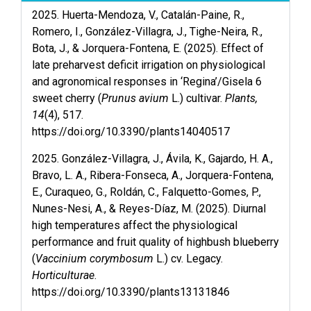
2025. Huerta-Mendoza, V., Catalán-Paine, R.,
Romero, I., González-Villagra, J., Tighe-Neira, R.,
Bota, J., & Jorquera-Fontena, E. (2025). Effect of
late preharvest deficit irrigation on physiological
and agronomical responses in ‘Regina’/Gisela 6
sweet cherry (
Prunus avium
L.) cultivar.
Plants,
14
(4), 517.
https://doi.org/10.3390/plants14040517
2025. González-Villagra, J., Ávila, K., Gajardo, H. A.,
Bravo, L. A., Ribera-Fonseca, A., Jorquera-Fontena,
E., Curaqueo, G., Roldán, C., Falquetto-Gomes, P.,
Nunes-Nesi, A., & Reyes-Díaz, M. (2025). Diurnal
high temperatures affect the physiological
performance and fruit quality of highbush blueberry
(
Vaccinium corymbosum
L.) cv. Legacy.
Horticulturae
.
https://doi.org/10.3390/plants13131846