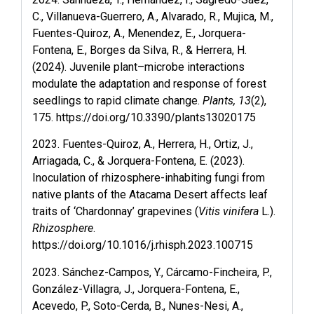
C., Villanueva-Guerrero, A., Alvarado, R., Mujica, M.,
Fuentes-Quiroz, A., Menendez, E., Jorquera-
Fontena, E., Borges da Silva, R., & Herrera, H.
(2024). Juvenile plant–microbe interactions
modulate the adaptation and response of forest
seedlings to rapid climate change.
Plants, 13
(2),
175.
https://doi.org/10.3390/plants13020175
2023. Fuentes-Quiroz, A., Herrera, H., Ortiz, J.,
Arriagada, C., & Jorquera-Fontena, E. (2023).
Inoculation of rhizosphere-inhabiting fungi from
native plants of the Atacama Desert affects leaf
traits of ‘Chardonnay’ grapevines (
Vitis vinifera
L.).
Rhizosphere
.
https://doi.org/10.1016/j.rhisph.2023.100715
2023. Sánchez-Campos, Y., Cárcamo-Fincheira, P.,
González-Villagra, J., Jorquera-Fontena, E.,
Acevedo, P., Soto-Cerda, B., Nunes-Nesi, A.,