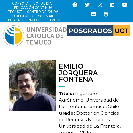
CONECTA
UCT AL DÍA
EDUCACIÓN CONTINUA
TEC-UCT
CENTRO DE AYUDA
DIRECTORIO
WEBMAIL
PORTAL DE PAGOS
TVUCT
EMILIO
JORQUERA
FONTENA
Título:
Ingeniero
Agrónomo, Universidad de
La Frontera, Temuco, Chile
Grado:
Doctor en Ciencias
de Recursos Naturales,
Universidad de La Frontera,
Temuco, Chile