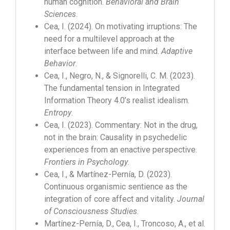
human cognition.
Behavioral and Brain
Sciences
.
Cea, I. (2024). On motivating irruptions: The
need for a multilevel approach at the
interface between life and mind.
Adaptive
Behavior
.
Cea, I., Negro, N., & Signorelli, C. M. (2023).
The fundamental tension in Integrated
Information Theory 4.0’s realist idealism.
Entropy
.
Cea, I. (2023). Commentary: Not in the drug,
not in the brain: Causality in psychedelic
experiences from an enactive perspective.
Frontiers in Psychology
.
Cea, I., & Martínez-Pernía, D. (2023).
Continuous organismic sentience as the
integration of core affect and vitality.
Journal
of Consciousness Studies
.
Martínez-Pernía, D., Cea, I., Troncoso, A., et al.