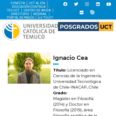
CONECTA
UCT AL DÍA
EDUCACIÓN CONTINUA
TEC-UCT
CENTRO DE AYUDA
DIRECTORIO
WEBMAIL
PORTAL DE PAGOS
TVUCT
Ignacio Cea
Título:
Licenciado en
Ciencias de la Ingeniería,
Universidad Tecnológica
de Chile-INACAP, Chile
Grado:
Magister en Filosofía
(2014) y Doctor en
Filosofía (2019), área:
Filosofía analítica de la