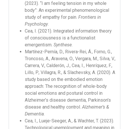
(2023). “I am feeling tension in my whole
body”: An experimental phenomenological
study of empathy for pain.
Frontiers in
Psychology
.
Cea, I. (2021). Integrated information theory
of consciousness is a functionalist
emergentism.
Synthese
.
Martínez-Pernía, D., Rivera-Rei, Á., Forno, G.,
Troncoso, A., Aravena, O., Vergara, M., Silva, V.,
Carrera, V., Calderón, J., Cea, I., Henríquez, F.,
Lillo, P., Villagra, R., & Slachevsky, A. (2020). A
study based on the embodied emotion
approach: The recognition of whole-body
social emotions and postural control in
Alzheimer’s disease dementia, Parkinson’s
disease and healthy control.
Alzheimer’s &
Dementia
.
Cea, I., Lueje-Seeger, A., & Wachter, T. (2023).
Technological unemployment and meaning in