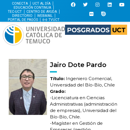
CONECTA
UCT AL DÍA
EDUCACIÓN CONTINUA
TEC-UCT
CENTRO DE AYUDA
DIRECTORIO
WEBMAIL
PORTAL DE PAGOS
TVUCT
Jairo Dote Pardo
Título:
Ingeniero Comercial,
Universidad del Bío-Bío, Chile
Grado:
-Licenciatura en Ciencias
Administrativas (administración
de empresas), Universidad del
Bío-Bío, Chile.
-Magíster en Gestión de
Empresas (gestión