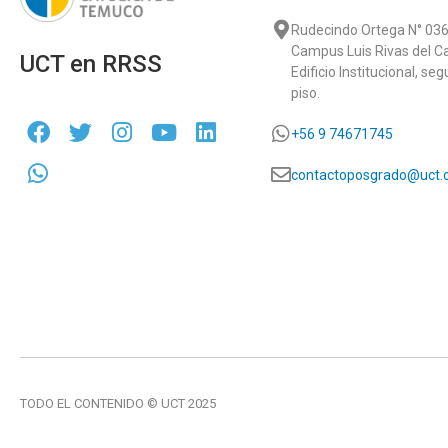
Rudecindo Ortega N° 036
Campus Luis Rivas del C
UCT en RRSS
Edificio Institucional, se
piso.
+56 9 74671745
contactoposgrado@uct.c
TODO EL CONTENIDO © UCT 2025