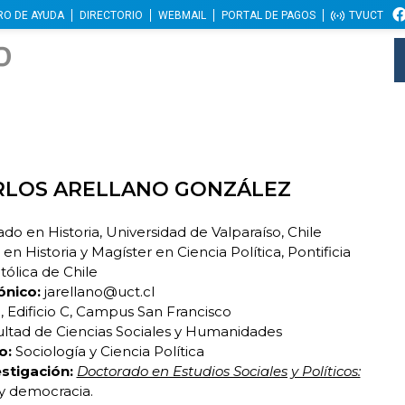
RO DE AYUDA
DIRECTORIO
WEBMAIL
PORTAL DE PAGOS
TVUCT
RLOS ARELLANO GONZÁLEZ
do en Historia, Universidad de Valparaíso, Chile
n Historia y Magíster en Ciencia Política, Pontificia
tólica de Chile
ónico:
jarellano@uct.cl
o, Edificio C, Campus San Francisco
ltad de Ciencias Sociales y Humanidades
o:
Sociología y Ciencia Política
estigación:
Doctorado en Estudios Sociales y Políticos:
y democracia.