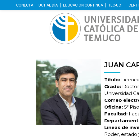
CONECTA
UCT AL DÍA
EDUCACIÓN CONTINUA
TEC-UCT
CENT
JUAN CA
Título:
Licencia
Grado:
Doctor e
Universidad Ca
Correo electr
Oficina:
5º Pis
Facultad:
Facu
Departament
Líneas de inv
Poder, estado 