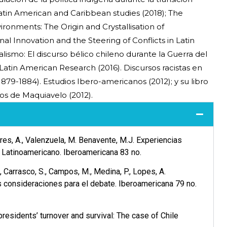
atin American and Caribbean studies (2018); The
ronments: The Origin and Crystallisation of
onal Innovation and the Steering of Conflicts in Latin
lismo: El discurso bélico chileno durante la Guerra del
 Latin American Research (2016). Discursos racistas en
1879-1884). Estudios Ibero-americanos (2012); y su libro
ojos de Maquiavelo (2012).
ivares, A., Valenzuela, M. Benavente, M.J. Experiencias
 Latinoamericano. Iberoamericana 83 no.
., Carrasco, S., Campos, M., Medina, P., Lopes, A.
 consideraciones para el debate. Iberoamericana 79 no.
 presidents’ turnover and survival: The case of Chile