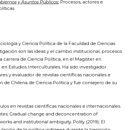
biernos y Asuntos Públicos:
Procesos, actores e
líticas.
ología y Ciencia Política de la Faculdad de Ciencias
igación son las ideas y el cambio institucional, procesos
a carrera de Ciencia Política, en el Magíster en
en Estudios Interculturales. Ha sido investigador
s y evaluador de revistas científicas nacionales e
n de Chilena de Ciencia Política y fue consejero de su
los en revistas científicas nacionales e internacionales.
entes: Gradual change and deconcentration of
works and institutional ambiguity. Polity (2019); El
ación de la política indígena durante la transición