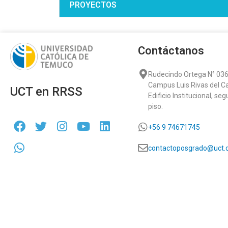
PROYECTOS
Contáctanos
Rudecindo Ortega N° 036
Campus Luis Rivas del C
UCT en RRSS
Edificio Institucional, se
piso.
+56 9 74671745
contactoposgrado@uct.c