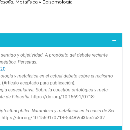
losofía:
Metafísica y Episemología.
 sentido y objetividad. A propósito del debate reciente
enéutica
.
Perseitas
.
520
ogía y metafísica en el actual debate sobre el realismo
a
. (Artículo aceptado para publicación).
egia especulativa. Sobre la cuestión ontológica y meta-
sta de Filosofía
.
https://doi.org/10.15691/0718-
íptesthai phílei. Naturaleza y metafísica en la crisis de Ser
.
https://doi.org/10.15691/0718-5448Vol3Iss2a332