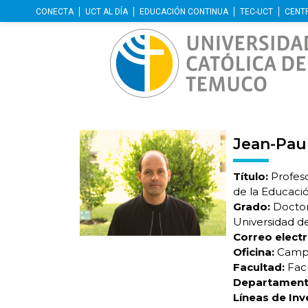
CONECTA
UCT AL DÍA
EDUCACIÓN CONTINUA
TEC-UCT
CENT
Jean-Paul
Título:
Profeso
de la Educació
Grado:
Doctor
Universidad de
Correo electr
Oficina:
Campu
Facultad:
Facu
Departament
Líneas de Inv