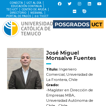
CONECTA
UCT AL DÍA
EDUCACIÓN CONTINUA
TEC-UCT
CENTRO DE AYUDA
DIRECTORIO
WEBMAIL
PORTAL DE PAGOS
TVUCT
José Miguel
Monsalve Fuentes
Título:
Ingeniero
Comercial, Universidad de
La Frontera, Chile
Grado:
-Magíster en Dirección de
Empresas MBA,
Universidad Autónoma de
Chile, , Chile.