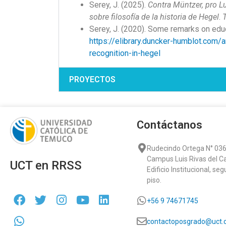
Serey, J. (2025).
Contra Müntzer, pro Lu
sobre filosofía de la historia de Hegel
.
Serey, J. (2020). Some remarks on educ
https://elibrary.duncker-humblot.com
recognition-in-hegel
PROYECTOS
Contáctanos
Rudecindo Ortega N° 036
Campus Luis Rivas del C
UCT en RRSS
Edificio Institucional, se
piso.
+56 9 74671745
contactoposgrado@uct.c