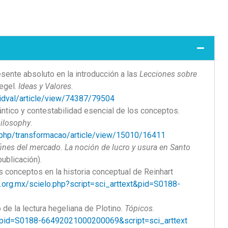
esente absoluto en la introducción a las
Lecciones sobre
egel.
Ideas y Valores
.
p/idval/article/view/74387/79504
ntico y contestabilidad esencial de los conceptos.
ilosophy
.
ex.php/transformacao/article/view/15010/16411
fines del mercado. La noción de lucro y usura en Santo
publicación).
los conceptos en la historia conceptual de Reinhart
o.org.mx/scielo.php?script=sci_arttext&pid=S0188-
o de la lectura hegeliana de Plotino.
Tópicos
.
p?pid=S0188-66492021000200069&script=sci_arttext