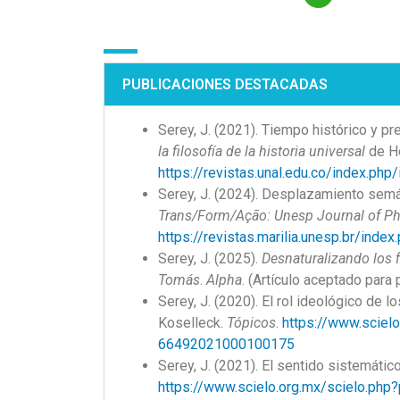
PUBLICACIONES DESTACADAS
Serey, J. (2021). Tiempo histórico y pr
la filosofía de la historia universal
de H
https://revistas.unal.edu.co/index.ph
Serey, J. (2024). Desplazamiento semá
Trans/Form/Ação: Unesp Journal of Ph
https://revistas.marilia.unesp.br/ind
Serey, J. (2025).
Desnaturalizando los 
Tomás
.
Alpha
. (Artículo aceptado para 
Serey, J. (2020). El rol ideológico de 
Koselleck.
Tópicos
.
https://www.sciel
66492021000100175
Serey, J. (2021). El sentido sistemátic
https://www.scielo.org.mx/scielo.ph