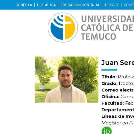
CONECTA
UCT AL DÍA
EDUCACIÓN CONTINUA
TEC-UCT
CENT
Juan Ser
Título:
Profeso
Grado:
Doctor 
Correo electr
Oficina:
Campu
Facultad:
Facu
Departament
Líneas de Inv
Magíster en Fil