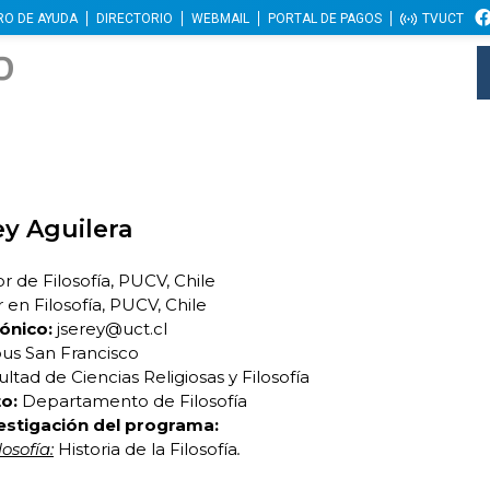
RO DE AYUDA
DIRECTORIO
WEBMAIL
PORTAL DE PAGOS
TVUCT
ey Aguilera
r de Filosofía, PUCV, Chile
en Filosofía, PUCV, Chile
ónico:
jserey@uct.cl
s San Francisco
ltad de Ciencias Religiosas y Filosofía
o:
Departamento de Filosofía
estigación del programa:
osofía:
Historia de la Filosofía
.