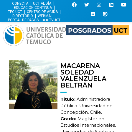
CONECTA
UCT AL DÍA
EDUCACIÓN CONTINUA
TEC-UCT
CENTRO DE AYUDA
DIRECTORIO
WEBMAIL
PORTAL DE PAGOS
TVUCT
MACARENA
SOLEDAD
VALENZUELA
BELTRÁN
Título:
Administradora
Pública. Universidad de
Concepción, Chile.
Grado:
Magíster en
Estudios Internacionales,
Universidad de Santiago