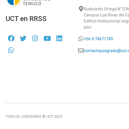
Rudecindo Ortega N° 036
Campus Luis Rivas del C
UCT en RRSS
Edificio Institucional, se
piso.
+56 9 74671745
contactoposgrado@uct.c
TODO EL CONTENIDO © UCT 2025