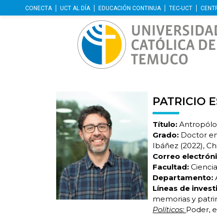
CONECTA
UCT AL DÍA
EDUCACIÓN CONTINUA
TEC-UCT
CENT
PATRICIO 
Título:
Antropólog
Grado:
Doctor en 
Ibáñez (2022), Ch
Correo electróni
Facultad:
Ciencia
Departamento:
Líneas de invest
memorias y patri
Políticos:
Poder, 