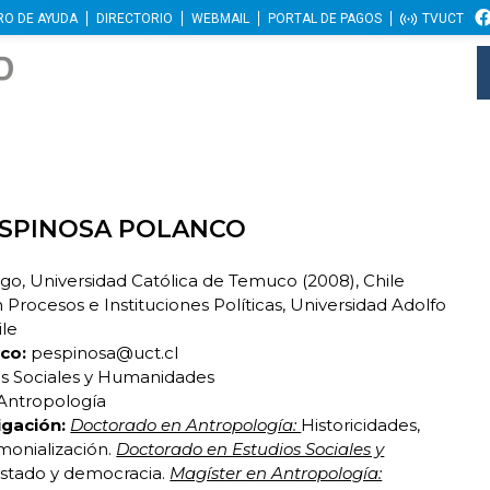
RO DE AYUDA
DIRECTORIO
WEBMAIL
PORTAL DE PAGOS
TVUCT
ESPINOSA POLANCO
o, Universidad Católica de Temuco (2008), Chile
Procesos e Instituciones Políticas, Universidad Adolfo
ile
co:
pespinosa@uct.cl
s Sociales y Humanidades
Antropología
igación:
Doctorado en Antropología:
Historicidades,
monialización.
Doctorado en Estudios Sociales y
estado y democracia.
Magíster en Antropología: