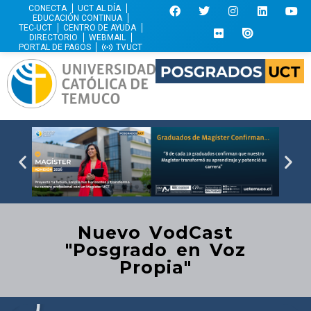
CONECTA
UCT AL DÍA
EDUCACIÓN CONTINUA
TEC-UCT
CENTRO DE AYUDA
DIRECTORIO
WEBMAIL
PORTAL DE PAGOS
TVUCT
Nuevo VodCast
"Posgrado en Voz
Propia"