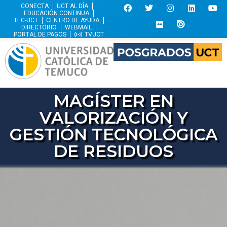
CONECTA
UCT AL DÍA
EDUCACIÓN CONTINUA
TEC-UCT
CENTRO DE AYUDA
DIRECTORIO
WEBMAIL
PORTAL DE PAGOS
TVUCT
MAGÍSTER EN
VALORIZACIÓN Y
GESTIÓN TECNOLÓGICA
DE RESIDUOS