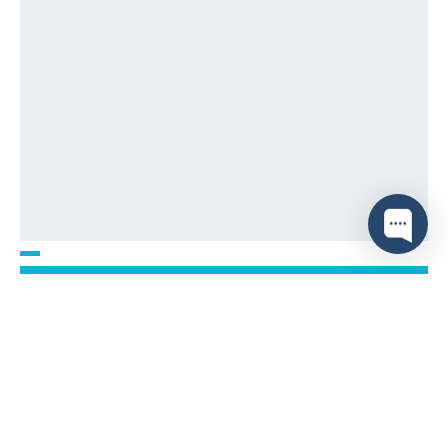
Equipo Posgrado UCT
¡Hola, te has comunicado con el Equipo de
Posgrado! ¿Te interesa estudiar un Magíster
o un Doctorado?
1
INFORMACIÓN GENERAL
OBJETIVOS
ÁREAS DE DESARROLLO
PERFIL DE INGRESO