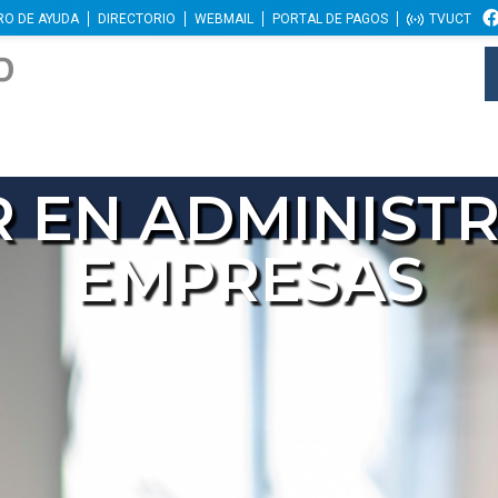
RO DE AYUDA
DIRECTORIO
WEBMAIL
PORTAL DE PAGOS
TVUCT
 EN ADMINIST
EMPRESAS